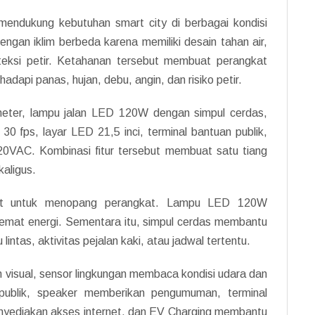
mendukung kebutuhan smart city di berbagai kondisi
dengan iklim berbeda karena memiliki desain tahan air,
roteksi petir. Ketahanan tersebut membuat perangkat
dapi panas, hujan, debu, angin, dan risiko petir.
8 meter, lampu jalan LED 120W dengan simpul cerdas,
 fps, layar LED 21,5 inci, terminal bantuan publik,
20VAC. Kombinasi fitur tersebut membuat satu tiang
aligus.
uat untuk menopang perangkat. Lampu LED 120W
emat energi. Sementara itu, simpul cerdas membantu
lintas, aktivitas pejalan kaki, atau jadwal tertentu.
 visual, sensor lingkungan membaca kondisi udara dan
publik, speaker memberikan pengumuman, terminal
nyediakan akses internet, dan EV Charging membantu