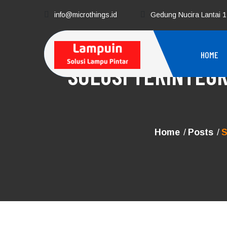
Skip
to
info@microthings.id
Gedung Nucira Lantai 1
content
HOME
SOLUSI TERINTEGR
Home
Posts
S