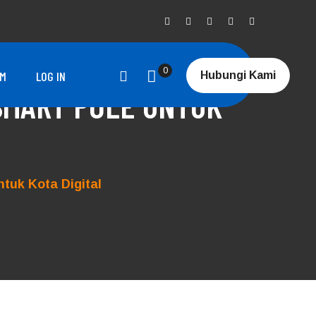
0
RM
LOG IN
Hubungi Kami
 SMART POLE UNTUK
ntuk Kota Digital