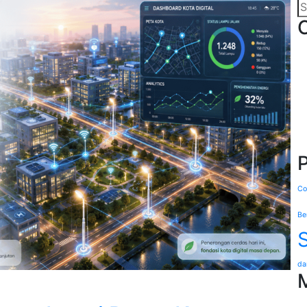
Co
Be
da