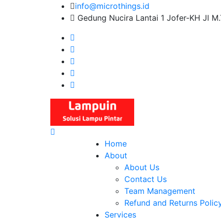
Skip
info@microthings.id
to
Gedung Nucira Lantai 1 Jofer-KH Jl M
content
Home
About
About Us
Contact Us
Team Management
Refund and Returns Polic
Services