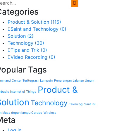
Categories
Product & Solution
(115)
Saint and Technology
(0)
Solution
(2)
Technology
(30)
Tips and Trik
(0)
Video Recording
(0)
Popular Tags
mmand Center Teritegrasi
Lampuin
Penerangan Jalanan Umum
Product &
rbasis Internet of Things
Solution
Technology
Teknologi Saat ini
n Masa depan lampu Cerdas
Wireless
Meta
Log in