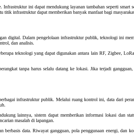
. Infrastruktur ini dapat mendukung layanan tambahan seperti smart se
atu titik infrastruktur dapat memberikan banyak manfaat bagi masyarakat
ngan digital. Dalam pengelolaan infrastruktur publik, teknologi ini 
rol, dan analisis.
Beberapa teknologi yang dapat digunakan antara lain RF, Zigbee, Lo
perangkat tanpa harus selalu datang ke lokasi. Jika terjadi gangguan
bagai infrastruktur publik. Melalui ruang kontrol ini, data dari pe
uh.
dukung lainnya, sistem dapat memberikan informasi lokasi dan status
arian masalah di lapangan.
berbasis data. Riwayat gangguan, pola penggunaan energi, dan kond