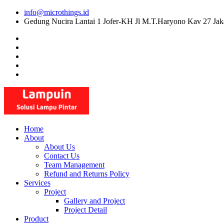
Skip
info@microthings.id
to
Gedung Nucira Lantai 1 Jofer-KH Jl M.T.Haryono Kav 27 Jak
content
Home
About
About Us
Contact Us
Team Management
Refund and Returns Policy
Services
Project
Gallery and Project
Project Detail
Product