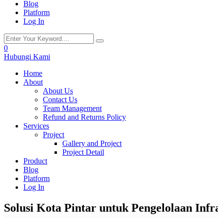
Blog
Platform
Log In
0
Hubungi Kami
Home
About
About Us
Contact Us
Team Management
Refund and Returns Policy
Services
Project
Gallery and Project
Project Detail
Product
Blog
Platform
Log In
Solusi Kota Pintar untuk Pengelolaan Infr