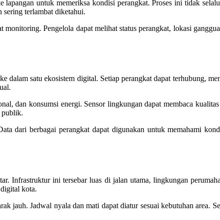
lapangan untuk memeriksa kondisi perangkat. Proses ini tidak selalu ef
 sering terlambat diketahui.
t monitoring. Pengelola dapat melihat status perangkat, lokasi gangguan
 dalam satu ekosistem digital. Setiap perangkat dapat terhubung, meng
ual.
onal, dan konsumsi energi. Sensor lingkungan dapat membaca kualitas 
 publik.
if. Data dari berbagai perangkat dapat digunakan untuk memahami kon
ar. Infrastruktur ini tersebar luas di jalan utama, lingkungan peruma
igital kota.
 jarak jauh. Jadwal nyala dan mati dapat diatur sesuai kebutuhan area. S