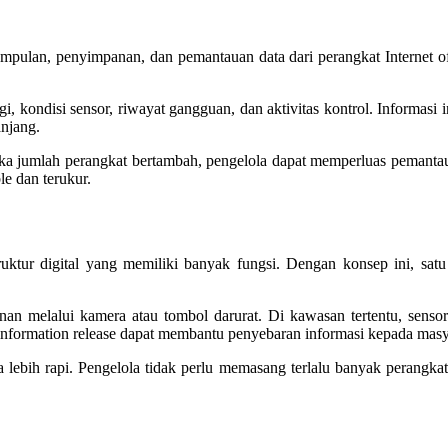
ulan, penyimpanan, dan pemantauan data dari perangkat Internet of T
, kondisi sensor, riwayat gangguan, dan aktivitas kontrol. Informasi 
anjang.
 jumlah perangkat bertambah, pengelola dapat memperluas pemantaua
e dan terukur.
ruktur digital yang memiliki banyak fungsi. Dengan konsep ini, sa
an melalui kamera atau tombol darurat. Di kawasan tertentu, sensor
 information release dapat membantu penyebaran informasi kepada masy
ta lebih rapi. Pengelola tidak perlu memasang terlalu banyak perangkat