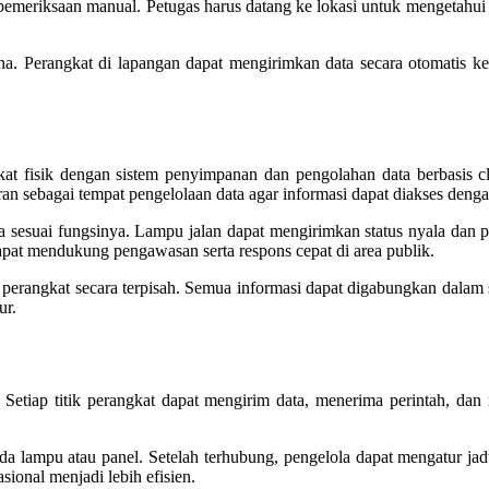
emeriksaan manual. Petugas harus datang ke lokasi untuk mengetahui 
ana. Perangkat di lapangan dapat mengirimkan data secara otomatis ke 
fisik dengan sistem penyimpanan dan pengolahan data berbasis clou
an sebagai tempat pengelolaan data agar informasi dapat diakses dengan
ta sesuai fungsinya. Lampu jalan dapat mengirimkan status nyala dan 
apat mendukung pengawasan serta respons cepat di area publik.
disi perangkat secara terpisah. Semua informasi dapat digabungkan dal
ur.
 Setiap titik perangkat dapat mengirim data, menerima perintah, dan 
ada lampu atau panel. Setelah terhubung, pengelola dapat mengatur ja
sional menjadi lebih efisien.