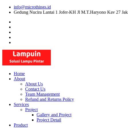
Skip
info@microthings.id
to
Gedung Nucira Lantai 1 Jofer-KH Jl M.T.Haryono Kav 27 Jak
content
Home
About
About Us
Contact Us
Team Management
Refund and Returns Policy
Services
Project
Gallery and Project
Project Detail
Product