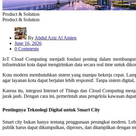
Product & Solution
Product & Solution
By
Abdul Aziz Al Amien
June 16, 2026
0 Comments
IoT Cloud Computing menjadi fondasi penting dalam membangun sm
infrastruktur kota dapat mengirimkan data secara real time untuk dikon
Kota modern membutuhkan sistem yang mampu bekerja cepat. Lampu ja
agar layanan kota dapat berjalan lebih responsif. Tanpa sistem digital,
Karena itu, integrasi Internet of Things dan Cloud Computing menja
jarak jauh. Dengan cara ini, pemerintah atau pengelola kawasan dapa
Pentingnya Teknologi Digital untuk Smart City
Smart city bukan hanya tentang penggunaan perangkat modern. Lebi
publik harus dapat dikumpulkan, diproses, dan ditampilkan dengan m