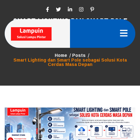
Skip
to
content
SMART LIGHTING DAN SMART POLE
SEBAGAI SOLUSI KOTA CERDAS MASA
DEPAN
Home
Posts
Smart Lighting dan Smart Pole sebagai Solusi Kota
Cerdas Masa Depan