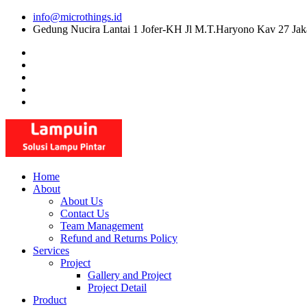
Skip
info@microthings.id
to
Gedung Nucira Lantai 1 Jofer-KH Jl M.T.Haryono Kav 27 Jak
content
Home
About
About Us
Contact Us
Team Management
Refund and Returns Policy
Services
Project
Gallery and Project
Project Detail
Product