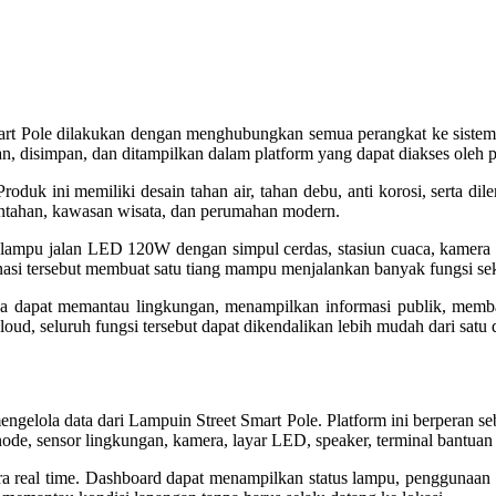
rt Pole dilakukan dengan menghubungkan semua perangkat ke sistem m
n, disimpan, dan ditampilkan dalam platform yang dapat diakses oleh p
oduk ini memiliki desain tahan air, tahan debu, anti korosi, serta dile
rintahan, kawasan wisata, dan perumahan modern.
eter, lampu jalan LED 120W dengan simpul cerdas, stasiun cuaca, kame
si tersebut membuat satu tiang mampu menjalankan banyak fungsi sek
uga dapat memantau lingkungan, menampilkan informasi publik, memb
oud, seluruh fungsi tersebut dapat dikendalikan lebih mudah dari satu
ngelola data dari Lampuin Street Smart Pole. Platform ini berperan s
 node, sensor lingkungan, kamera, layar LED, speaker, terminal bantua
a real time. Dashboard dapat menampilkan status lampu, penggunaan ene