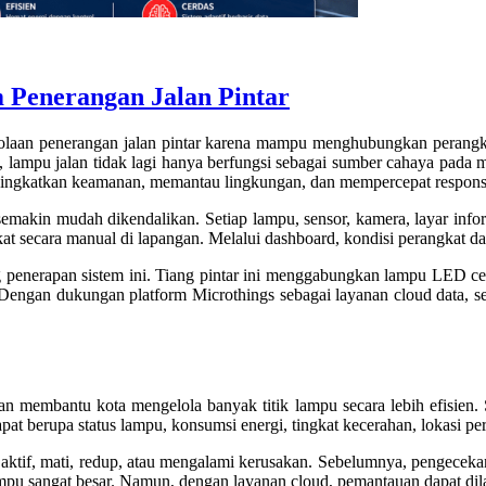
 Penerangan Jalan Pintar
laan penerangan jalan pintar karena mampu menghubungkan perangkat 
lampu jalan tidak lagi hanya berfungsi sebagai sumber cahaya pada ma
eningkatkan keamanan, memantau lingkungan, dan mempercepat respons
emakin mudah dikendalikan. Setiap lampu, sensor, kamera, layar infor
 secara manual di lapangan. Melalui dashboard, kondisi perangkat dapat
penerapan sistem ini. Tiang pintar ini menggabungkan lampu LED cer
Dengan dukungan platform Microthings sebagai layanan cloud data, selur
 membantu kota mengelola banyak titik lampu secara lebih efisien. Se
t berupa status lampu, konsumsi energi, tingkat kecerahan, lokasi per
aktif, mati, redup, atau mengalami kerusakan. Sebelumnya, pengecekan
mpu sangat besar. Namun, dengan layanan cloud, pemantauan dapat dila