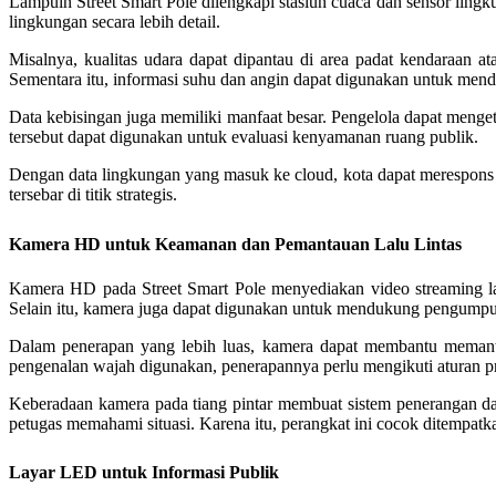
Lampuin Street Smart Pole dilengkapi stasiun cuaca dan sensor ling
lingkungan secara lebih detail.
Misalnya, kualitas udara dapat dipantau di area padat kendaraan at
Sementara itu, informasi suhu dan angin dapat digunakan untuk men
Data kebisingan juga memiliki manfaat besar. Pengelola dapat mengeta
tersebut dapat digunakan untuk evaluasi kenyamanan ruang publik.
Dengan data lingkungan yang masuk ke cloud, kota dapat merespons k
tersebar di titik strategis.
Kamera HD untuk Keamanan dan Pemantauan Lalu Lintas
Kamera HD pada Street Smart Pole menyediakan video streaming la
Selain itu, kamera juga dapat digunakan untuk mendukung pengumpulan 
Dalam penerapan yang lebih luas, kamera dapat membantu memantau 
pengenalan wajah digunakan, penerapannya perlu mengikuti aturan pri
Keberadaan kamera pada tiang pintar membuat sistem penerangan d
petugas memahami situasi. Karena itu, perangkat ini cocok ditempatkan
Layar LED untuk Informasi Publik