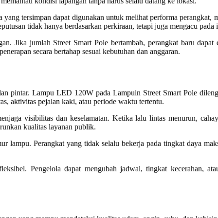
t memantau kondisi lapangan tanpa harus selalu datang ke lokasi.
ta yang tersimpan dapat digunakan untuk melihat performa perangkat, 
utusan tidak hanya berdasarkan perkiraan, tetapi juga mengacu pada in
n. Jika jumlah Street Smart Pole bertambah, perangkat baru dapat d
as penerapan secara bertahap sesuai kebutuhan dan anggaran.
alan pintar. Lampu LED 120W pada Lampuin Street Smart Pole dileng
, aktivitas pejalan kaki, atau periode waktu tertentu.
njaga visibilitas dan keselamatan. Ketika lalu lintas menurun, cahaya
unkan kualitas layanan publik.
r lampu. Perangkat yang tidak selalu bekerja pada tingkat daya maks
leksibel. Pengelola dapat mengubah jadwal, tingkat kecerahan, at