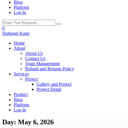
Blog
Platform
Log In
0
Hubungi Kami
Home
About
About Us
Contact Us
Team Management
Refund and Returns Policy
Services
Project
Gallery and Project
Project Detail
Product
Blog
Platform
Log In
Day:
May 6, 2026