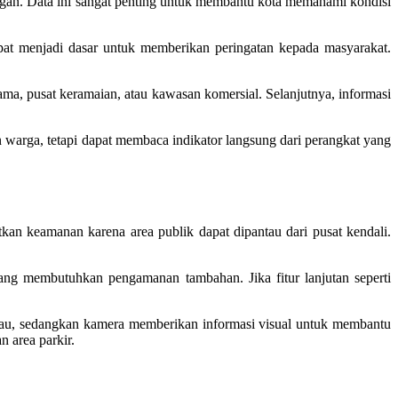
ingan. Data ini sangat penting untuk membantu kota memahami kondisi
 dapat menjadi dasar untuk memberikan peringatan kepada masyarakat.
tama, pusat keramaian, atau kawasan komersial. Selanjutnya, informasi
 warga, tetapi dapat membaca indikator langsung dari perangkat yang
n keamanan karena area publik dapat dipantau dari pusat kendali.
yang membutuhkan pengamanan tambahan. Jika fitur lanjutan seperti
tau, sedangkan kamera memberikan informasi visual untuk membantu
n area parkir.