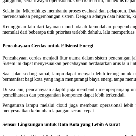
gangguan, serta riwayat operasional. Oleh karena itu, tim teknis dapa
Selain itu, Microthings membantu proses evaluasi dan pelaporan. Da
merencanakan pengembangan sistem. Dengan adanya data historis, kep
Keunggulan lain dari layanan cloud adalah kemudahan pengembanga
memulai dari beberapa titik prioritas terlebih dahulu, lalu memperlu
Pencahayaan Cerdas untuk Efisiensi Energi
Pencahayaan cerdas menjadi fitur utama dalam sistem penerangan j
Sistem ini dapat menyesuaikan pencahayaan berdasarkan arus lalu lintas
Saat jalan sedang ramai, lampu dapat menyala lebih terang untuk me
bermanfaat bagi kota yang ingin mengurangi biaya energi tanpa menur
Di sisi lain, pencahayaan adaptif juga membantu memperpanjang umu
pemeliharaan dan penggantian komponen dapat lebih terkendali.
Pengaturan lampu melalui cloud juga membuat operasional lebih f
menyesuaikan kebutuhan lapangan secara cepat.
Sensor Lingkungan untuk Data Kota yang Lebih Akurat