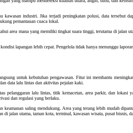
kungan yang mampu mendeteksi kualitas udara, angin, suhu, dan kebis
au kawasan industri. Jika terjadi peningkatan polusi, data tersebut
dukung pemantauan cuaca lokal.
hui area mana yang memiliki tingkat suara tinggi, terutama di jalan u
ondisi lapangan lebih cepat. Pengelola tidak hanya menunggu laporan
ngsung untuk kebutuhan pengawasan. Fitur ini membantu meningkatka
data lalu lintas dan aktivitas pejalan kaki.
pelanggaran lalu lintas, titik kemacetan, area parkir, dan lokasi 
vasi dan regulasi yang berlaku.
an keamanan saling mendukung. Area yang terang lebih mudah dipan
 di jalan utama, taman kota, terminal, kawasan wisata, pusat bisnis, da