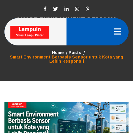
Skip
to
content
SMART ENVIRONMENT BERBASIS
SENSOR UNTUK KOTA YANG LEBIH
RESPONSIF
Home
Posts
Smart Environment Berbasis Sensor untuk Kota yang
Lebih Responsif