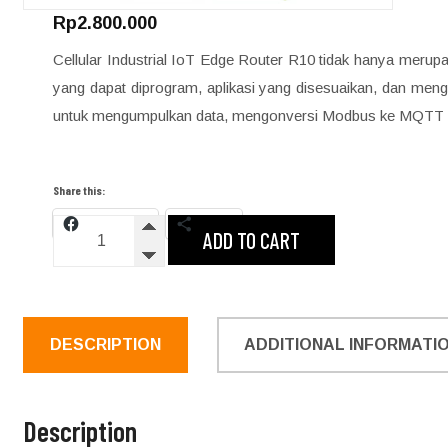
Rp
2.800.000
Cellular Industrial IoT Edge Router R10 tidak hanya merupak
yang dapat diprogram, aplikasi yang disesuaikan, dan m
untuk mengumpulkan data, mengonversi Modbus ke MQTT
Share this:
Facebook
More
Cellular
ADD TO CART
Industrial
IoT
Edge
Router
DESCRIPTION
ADDITIONAL INFORMATI
quantity
Description