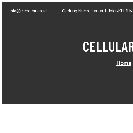
Skip
to
info@microthings.id
Gedung Nucira Lantai 1 Jofer-KH Jl 
content
CELLULAR
Home