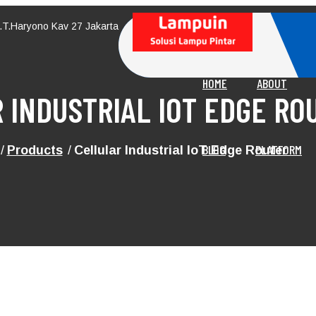
M.T.Haryono Kav 27 Jakarta
HOME
ABOUT
 INDUSTRIAL IOT EDGE RO
BLOG
PLATFORM
Products
Cellular Industrial IoT Edge Router