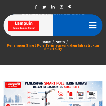
Skip
to
content
PENERAPAN SMART POLE
TERINTEGRASI DALAM INFRASTRUKTUR
SMART CITY
Home
Posts
Penerapan Smart Pole Terintegrasi dalam Infrastruktur
Smart City