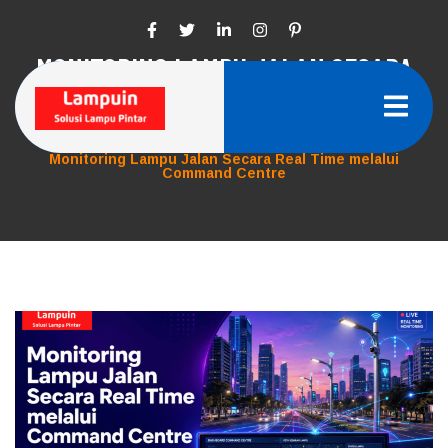
Skip
to
content
MONITORING LAMPU JALAN SECARA
REAL TIME MELALUI COMMAND CENTRE
Home
Posts
Monitoring Lampu Jalan Secara Real Time melalui
Command Centre