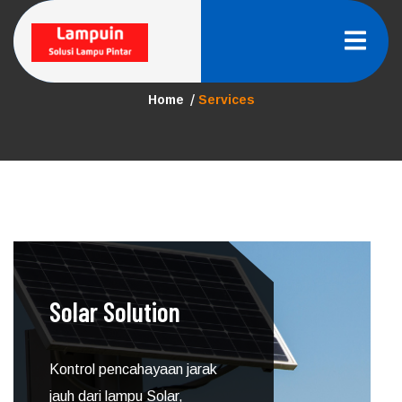
Skip
to
content
ARCHIVES:
SERVICES
Home
Services
Solar Solution
Kontrol pencahayaan jarak
jauh dari lampu Solar,