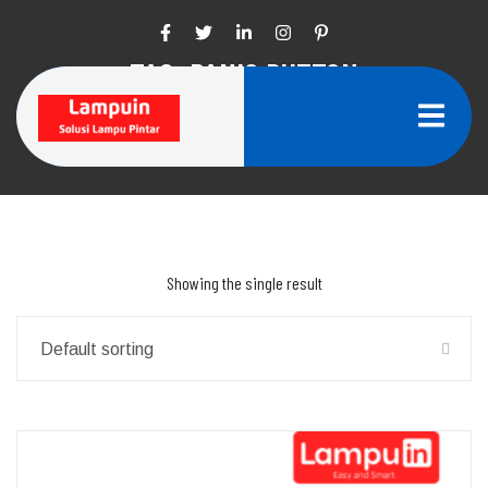
Skip
to
content
TAG:
PANIC BUTTON
Home
Panic Button
Showing the single result